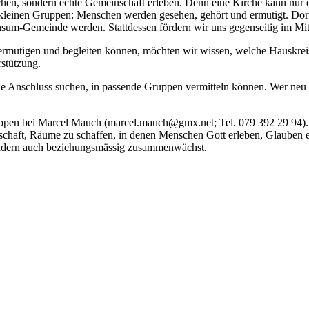
hen, sondern echte Gemeinschaft erleben. Denn eine Kirche kann nur d
 in kleinen Gruppen: Menschen werden gesehen, gehört und ermutigt. Dor
nsum-Gemeinde werden. Stattdessen fördern wir uns gegenseitig im Mi
ermutigen und begleiten können, möchten wir wissen, welche Hauskreis
stützung.
ie Anschluss suchen, in passende Gruppen vermitteln können. Wer neu 
ruppen bei Marcel Mauch (marcel.mauch@gmx.net; Tel. 079 392 29 94). 
tschaft, Räume zu schaffen, in denen Menschen Gott erleben, Glauben en
sondern auch beziehungsmässig zusammenwächst.