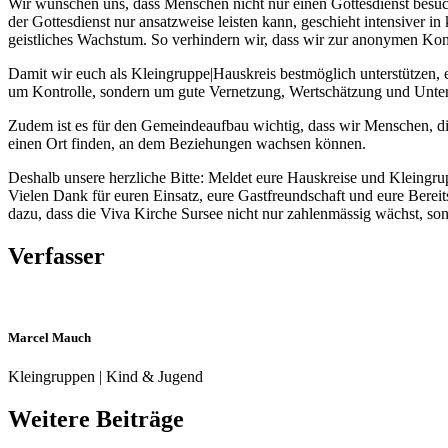
Wir wünschen uns, dass Menschen nicht nur einen Gottesdienst besuc
der Gottesdienst nur ansatzweise leisten kann, geschieht intensiver
geistliches Wachstum. So verhindern wir, dass wir zur anonymen Ko
Damit wir euch als Kleingruppe|Hauskreis bestmöglich unterstützen, 
um Kontrolle, sondern um gute Vernetzung, Wertschätzung und Unter
Zudem ist es für den Gemeindeaufbau wichtig, dass wir Menschen, d
einen Ort finden, an dem Beziehungen wachsen können.
Deshalb unsere herzliche Bitte: Meldet eure Hauskreise und Kleing
Vielen Dank für euren Einsatz, eure Gastfreundschaft und eure Berei
dazu, dass die Viva Kirche Sursee nicht nur zahlenmässig wächst, 
Verfasser
Marcel Mauch
Kleingruppen | Kind & Jugend
Weitere Beiträge