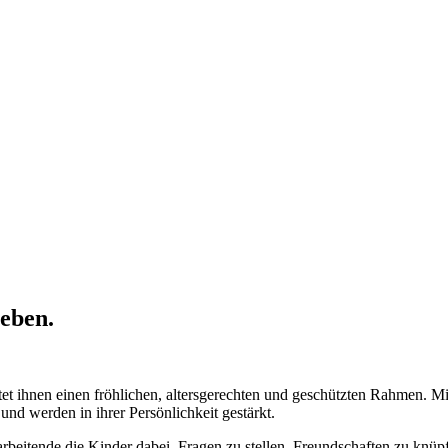
leben.
etet ihnen einen fröhlichen, altersgerechten und geschützten Rahmen. M
nd werden in ihrer Persönlichkeit gestärkt.
rbeitende die Kinder dabei, Fragen zu stellen, Freundschaften zu knüp