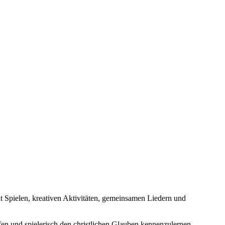
it Spielen, kreativen Aktivitäten, gemeinsamen Liedern und
fen und spielerisch den christlichen Glauben kennenzulernen.