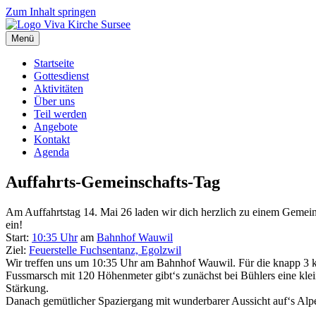
Zum Inhalt springen
Menü
Startseite
Gottesdienst
Aktivitäten
Über uns
Teil werden
Angebote
Kontakt
Agenda
Auffahrts-Gemeinschafts-Tag
Am Auffahrtstag 14. Mai 26 laden wir dich herzlich zu einem Gemein
ein!
Start:
10:35 Uhr
am
Bahnhof Wauwil
Ziel:
Feuerstelle Fuchsentanz, Egolzwil
Wir treffen uns um 10:35 Uhr am Bahnhof Wauwil. Für die knapp 3
Fussmarsch mit 120 Höhenmeter gibt‘s zunächst bei Bühlers eine kle
Stärkung.
Danach gemütlicher Spaziergang mit wunderbarer Aussicht auf‘s Al