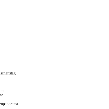
schaftstag
 km
ine
penpanorama.