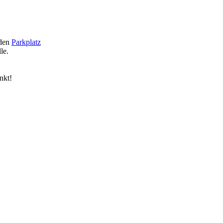
 den
Parkplatz
le.
nkt!