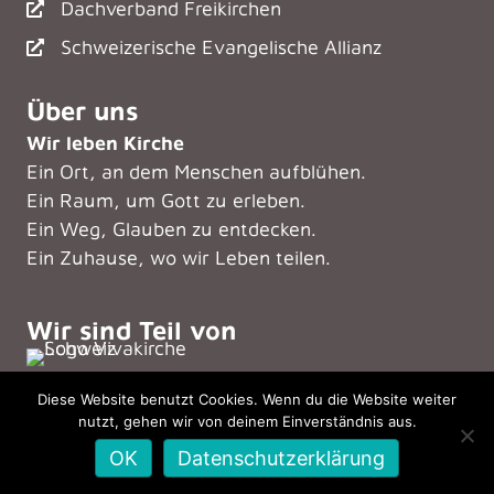
Dachverband Freikirchen
Schweizerische Evangelische Allianz
Über uns
Wir leben Kirche
Ein Ort, an dem Menschen aufblühen.
Ein Raum, um Gott zu erleben.
Ein Weg, Glauben zu entdecken.
Ein Zuhause, wo wir Leben teilen.
Wir sind Teil von
Diese Website benutzt Cookies. Wenn du die Website weiter
nutzt, gehen wir von deinem Einverständnis aus.
© 2026 Viva Kirche Sursee – Alle Rechte vorbehalten.
OK
Datenschutzerklärung
| Powered by
Creators Bundle