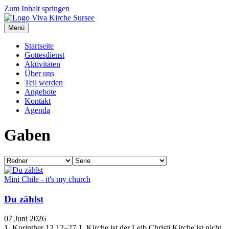
Zum Inhalt springen
Menü
Startseite
Gottesdienst
Aktivitäten
Über uns
Teil werden
Angebote
Kontakt
Agenda
Gaben
Mini Chile - it's my church
Du zählst
07 Juni 2026
1. Korinther 12,12–27 1. Kirche ist der Leib Christi Kirche ist nicht