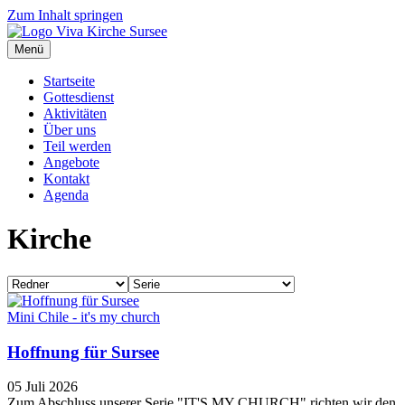
Zum Inhalt springen
Menü
Startseite
Gottesdienst
Aktivitäten
Über uns
Teil werden
Angebote
Kontakt
Agenda
Kirche
Mini Chile - it's my church
Hoffnung für Sursee
05 Juli 2026
Zum Abschluss unserer Serie "IT'S MY CHURCH" richten wir den