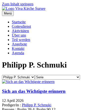
Zum Inhalt springen
Menü
Startseite
Gottesdienst
Aktivitäten
Über uns
Teil werden
Angebote
Kontakt
Agenda
Philipp P. Schmuki
Sich an das Wichtigste erinnern
12 April 2026
Prediger/in :
Philipp P. Schmuki
Passage :
Psalm 39,4; Psalm 90,12